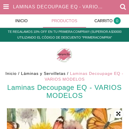
LAMINAS DECOUPAGE EQ - VARIOS MODELOS
INICIO
PRODUCTOS
CARRITO
0
TE REGALAMOS 10% OFF EN TU PRIMERA COMPRA!!! (SUPERIOR A $30000
UTILIZANDO EL CÓDIGO DE DESCUENTO "PRIMERACOMPRA"
Inicio
/
Láminas y Servilletas
/
Laminas Decoupage EQ -
VARIOS MODELOS
Laminas Decoupage EQ - VARIOS
MODELOS