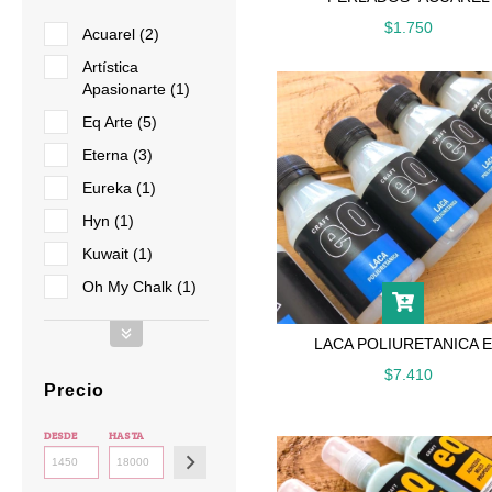
$1.750
Acuarel (2)
Artística
Apasionarte (1)
Eq Arte (5)
Eterna (3)
Eureka (1)
Hyn (1)
Kuwait (1)
Oh My Chalk (1)
LACA POLIURETANICA 
$7.410
Precio
DESDE
HASTA