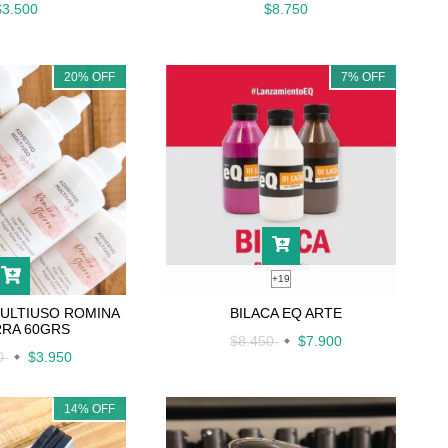
$3.500
$8.750
20
%
OFF
7
%
OFF
+19
BILACA EQ ARTE
ULTIUSO ROMINA
RA 60GRS
$8.450
$7.900
50
$3.950
14
%
OFF