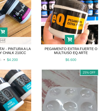
+12
A! - PINTURA A LA
PEGAMENTO EXTRA FUERTE O
MY CHALK 210CC
MULTIUSO EQ ARTE
00
$4.200
$6.600
25
%
OFF