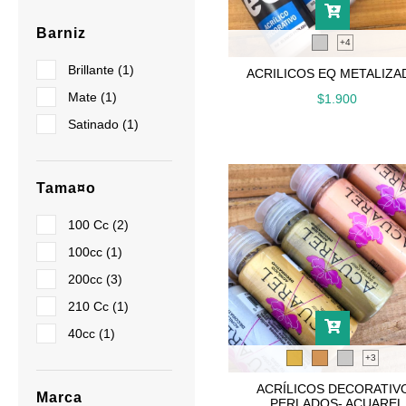
Barniz
+4
Brillante (1)
ACRILICOS EQ METALIZA
Mate (1)
$1.900
Satinado (1)
Tama¤o
100 Cc (2)
100cc (1)
200cc (3)
210 Cc (1)
40cc (1)
+3
ACRÍLICOS DECORATIV
Marca
PERLADOS- ACUAREL