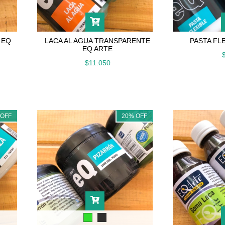
 EQ
LACA AL AGUA TRANSPARENTE
PASTA FL
EQ ARTE
$11.050
%
OFF
20
%
OFF