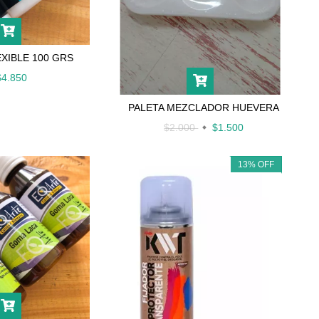
EXIBLE 100 GRS
$4.850
PALETA MEZCLADOR HUEVERA
$2.000
$1.500
13
%
OFF