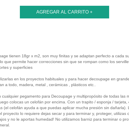
e tienen 18gr x m2, son muy finitas y se adaptan perfecto a cada sup
, lo que permite hacer correcciones sin que se rompan como los servill
ortes y superficies
lizarlas en los proyectos habituales y para hacer decoupage en grand
 a todo, madera, metal , cerámicas , plásticos etc..
 cualquier pegamento para Decoupage y multipropósito de todas las m
luego colocas un celofán por encima. Con un trapito / esponja / tarjeta
s (el celofán ayuda a que puedas aplicar mucha presión sin dañarla).
el proyecto lo requiere dejas secar y para terminar y, proteger, utilizas
jos y no le aportas humedad! No utilizamos barniz para terminar o pro
neral.