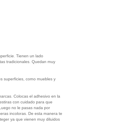
erficie. Tienen un lado
etas tradicionales. Quedan muy
es superficies, como muebles y
arcas. Colocas el adhesivo en la
, estiras con cuidado para que
 Luego no le pasas nada por
 ceras incoloras. De esta manera te
teger ya que vienen muy diluidos