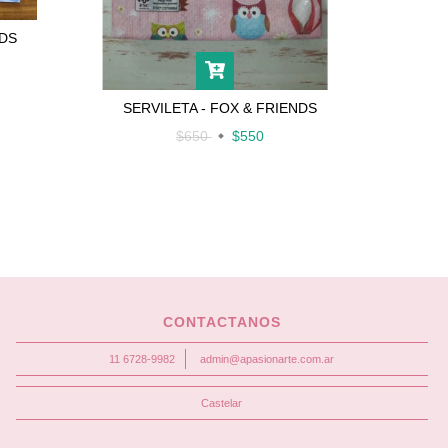
IDS
SER
SERVILETA - FOX & FRIENDS
$650
$550
CONTACTANOS
11 6728-9982
admin@apasionarte.com.ar
Castelar