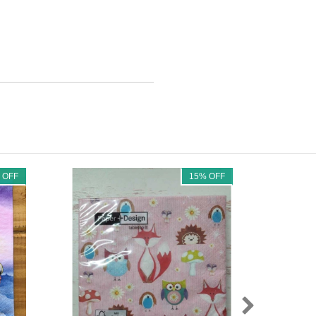
%
OFF
15
%
OFF