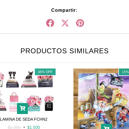
Compartir:
PRODUCTOS SIMILARES
36
%
OFF
15
LAMINA DE SEDA FCHN2
$2.350
$1.500