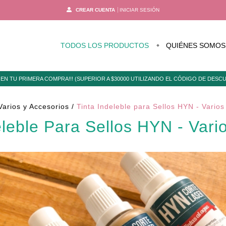
CREAR CUENTA
INICIAR SESIÓN
TODOS LOS PRODUCTOS
QUIÉNES SOMOS
EN TU PRIMERA COMPRA!!! (SUPERIOR A $30000 UTILIZANDO EL CÓDIGO DE DES
Varios y Accesorios
/
Tinta Indeleble para Sellos HYN - Varios
eleble Para Sellos HYN - Vari