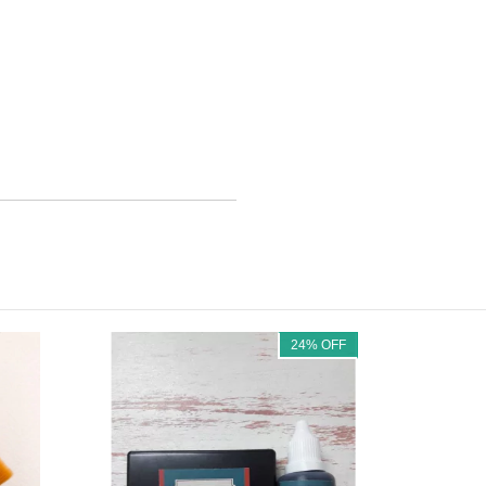
24
%
OFF