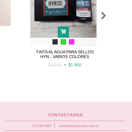
TINTA AL AGUA PARA SELLOS
LAPI
HYN - VARIOS COLORES
$2.550
$1.950
CONTACTANOS
11 6728-9982
admin@apasionarte.com.ar