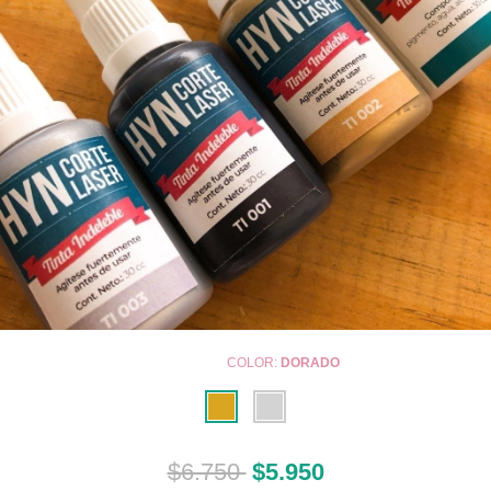
COLOR:
DORADO
$6.750
$5.950