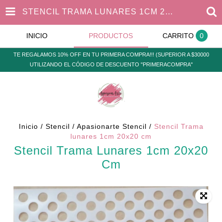
STENCIL TRAMA LUNARES 1CM 20X20 CM
INICIO
PRODUCTOS
CARRITO
0
TE REGALAMOS 10% OFF EN TU PRIMERA COMPRA!!! (SUPERIOR A $30000
UTILIZANDO EL CÓDIGO DE DESCUENTO "PRIMERACOMPRA"
Inicio
/
Stencil
/
Apasionarte Stencil
/
Stencil Trama
lunares 1cm 20x20 cm
Stencil Trama Lunares 1cm 20x20
Cm