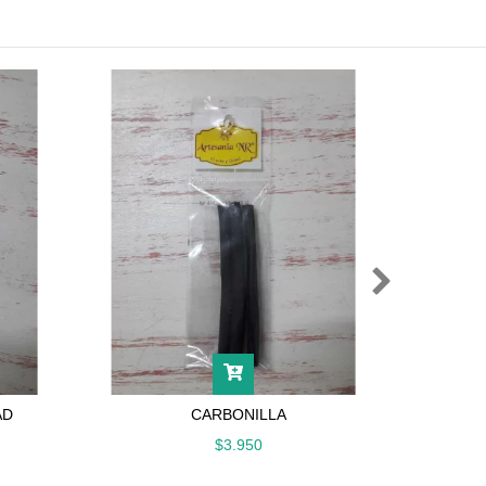
AD
CARBONILLA
LAPI
$3.950