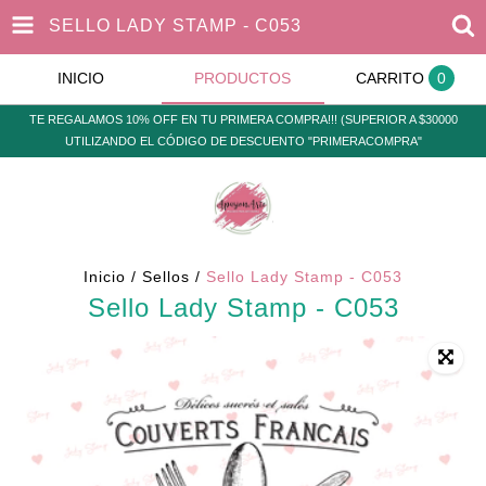
SELLO LADY STAMP - C053
INICIO
PRODUCTOS
CARRITO
0
TE REGALAMOS 10% OFF EN TU PRIMERA COMPRA!!! (SUPERIOR A $30000
UTILIZANDO EL CÓDIGO DE DESCUENTO "PRIMERACOMPRA"
Inicio
/
Sellos
/
Sello Lady Stamp - C053
Sello Lady Stamp - C053