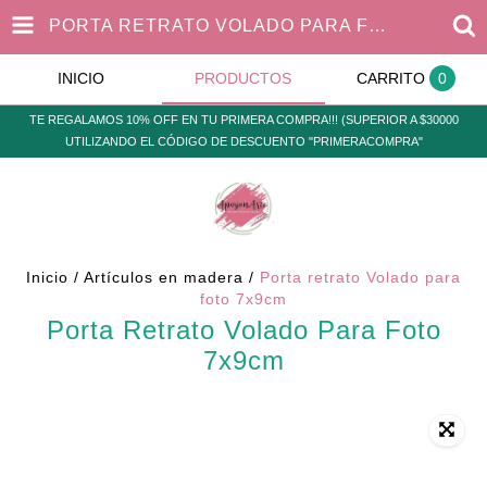
PORTA RETRATO VOLADO PARA FOTO 7X9CM
INICIO
PRODUCTOS
CARRITO
0
TE REGALAMOS 10% OFF EN TU PRIMERA COMPRA!!! (SUPERIOR A $30000
UTILIZANDO EL CÓDIGO DE DESCUENTO "PRIMERACOMPRA"
Inicio
/
Artículos en madera
/
Porta retrato Volado para
foto 7x9cm
Porta Retrato Volado Para Foto
7x9cm