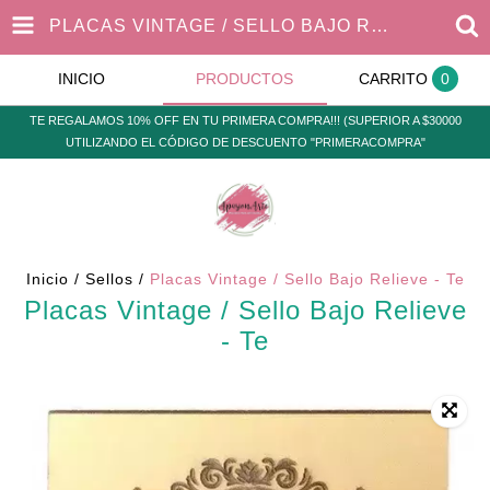
PLACAS VINTAGE / SELLO BAJO RELIEVE - TE
INICIO
PRODUCTOS
CARRITO
0
TE REGALAMOS 10% OFF EN TU PRIMERA COMPRA!!! (SUPERIOR A $30000
UTILIZANDO EL CÓDIGO DE DESCUENTO "PRIMERACOMPRA"
Inicio
/
Sellos
/
Placas Vintage / Sello Bajo Relieve - Te
Placas Vintage / Sello Bajo Relieve
- Te