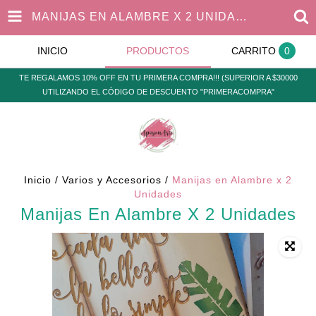
MANIJAS EN ALAMBRE X 2 UNIDADES
INICIO
PRODUCTOS
CARRITO
0
TE REGALAMOS 10% OFF EN TU PRIMERA COMPRA!!! (SUPERIOR A $30000
UTILIZANDO EL CÓDIGO DE DESCUENTO "PRIMERACOMPRA"
Inicio
/
Varios y Accesorios
/
Manijas en Alambre x 2
Unidades
Manijas En Alambre X 2 Unidades