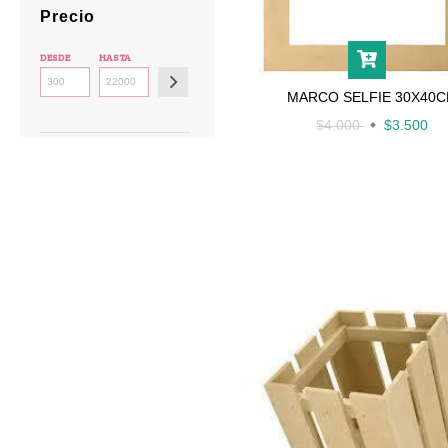
Precio
DESDE
HASTA
MARCO SELFIE 30X40
$4.000
$3.500