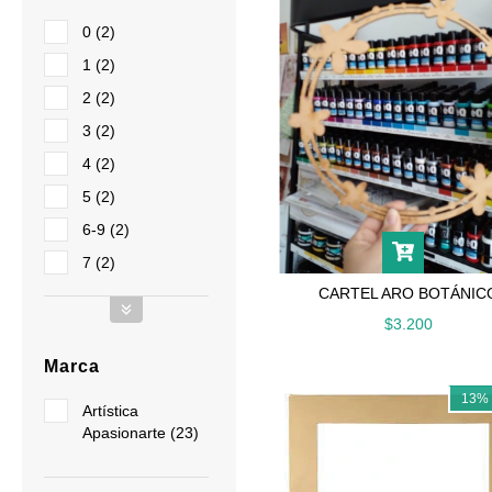
0 (2)
1 (2)
2 (2)
3 (2)
4 (2)
5 (2)
6-9 (2)
7 (2)
CARTEL ARO BOTÁNIC
$3.200
Marca
13
Artística
Apasionarte (23)