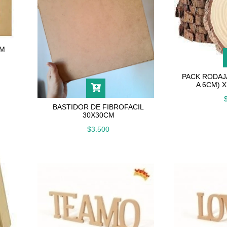
CM
PACK RODAJ
A 6CM) 
BASTIDOR DE FIBROFACIL
30X30CM
$3.500