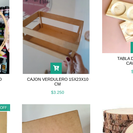
TABLA 
CA
O
CAJON VERDULERO 15X23X10
CM
$3.250
%
OFF